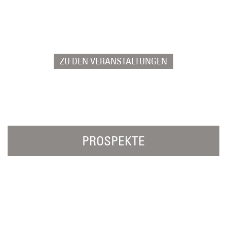
Stöbern Sie hier nach aktuellen
Veranstaltungsterminen im
DümmerWeserLand.
ZU DEN VERANSTALTUNGEN
PROSPEKTE
Die perfekte Urlaubsvorbereitung: unsere
Broschüren mit allen wichtigen Angeboten