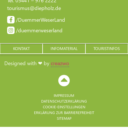
Tel. 05441 – 976 2222
tourismus@diepholz.de
/DuemmerWeserLand
/duemmerweserland
KONTAKT
INFOMATERIAL
TOURISTINFOS
Designed with ❤ by
creazwo
IMPRESSUM
DATENSCHUTZERKLÄRUNG
COOKIE-EINSTELLUNGEN
ERKLÄRUNG ZUR BARRIERE­FREIHEIT
SITEMAP