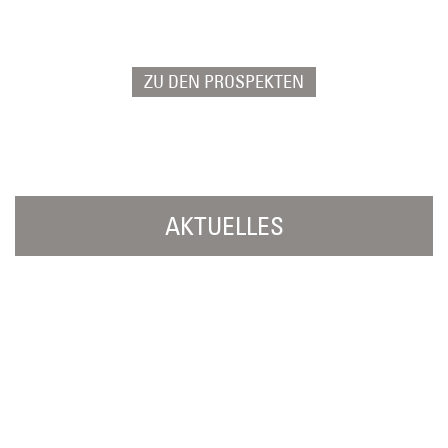
der Region – von Fahrradtouren bis zu
barrierefreien Ausflügen.
ZU DEN PROSPEKTEN
AKTUELLES
Seien Sie bestens informiert - Hier finden
Sie aktuelle Veranstaltungen, generelle
Hinweise und mehr!