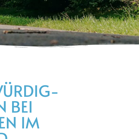
WÜRDIG­
N BEI
EN IM
D