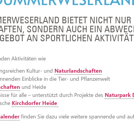
RWESERLAND BIETET NICHT NUR 
AFTEN, SONDERN AUCH EIN ABWE
GEBOT AN SPORTLICHEN AKTIVITÄT
den Aktivitäten wie
ngsreichen Kultur- und
Naturlandschaften
enden Einblicke in die Tier- und Pflanzenwelt
schaften
und Heide
nisse für alle – unterstützt durch Projekte des
Naturpark
ische
Kirchdorfer Heide
kalender
finden Sie dazu viele weitere spannende und 