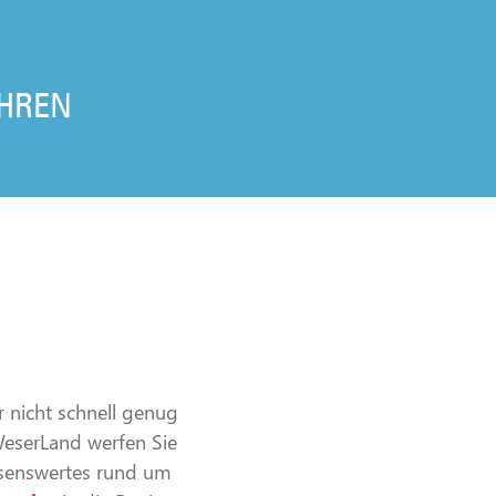
HREN
 nicht schnell genug
WeserLand werfen Sie
senswertes rund um