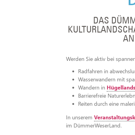
DAS DÜMME
KULTURLAND­SCH
AN
Werden Sie aktiv bei spannen
Radfahren in abwechslu
Wasserwandern mit spann
Wandern in
Hügelland
Barrierefreie Naturerleb
Reiten durch eine maler
In unserem
Veranstaltungs­
im DümmerWeserLand.