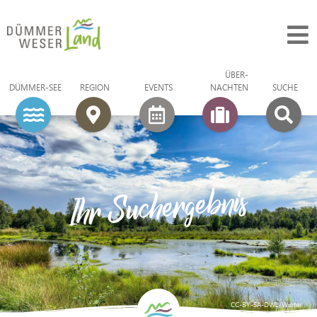
ÜBER­
DÜMMER-SEE
REGION
EVENTS
NACHTEN
SUCHE
Ihr Suchergebnis
CC-BY-SA-DWL/Winter