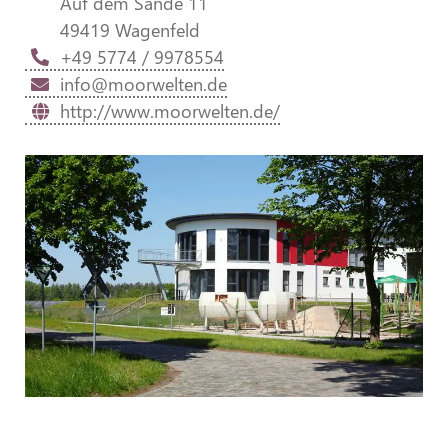
Auf dem Sande 11
49419 Wagenfeld
+49 5774 / 9978554
info@moorwelten.de
http://www.moorwelten.de/