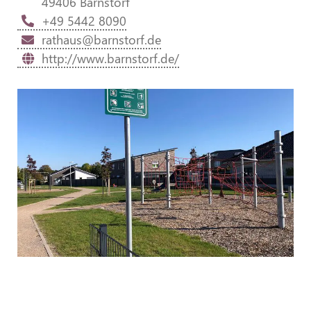
49406 Barnstorf
+49 5442 8090
rathaus@barnstorf.de
http://www.barnstorf.de/