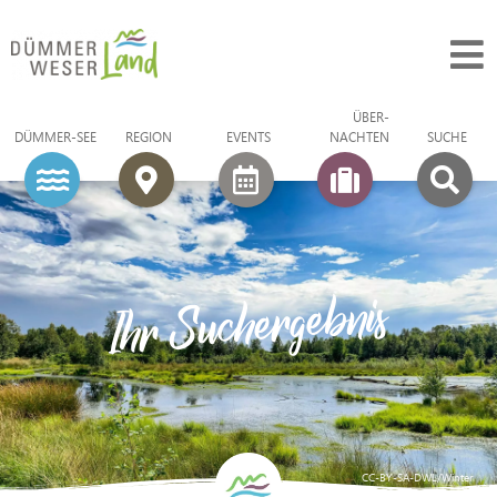
ÜBER­
DÜMMER-SEE
REGION
EVENTS
NACHTEN
SUCHE
Ihr Suchergebnis
CC-BY-SA-DWL/Winter