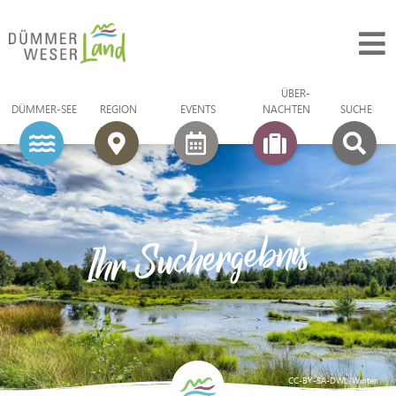
ÜBER­
DÜMMER-SEE
REGION
EVENTS
NACHTEN
SUCHE
Ihr Suchergebnis
CC-BY-SA-DWL/Winter