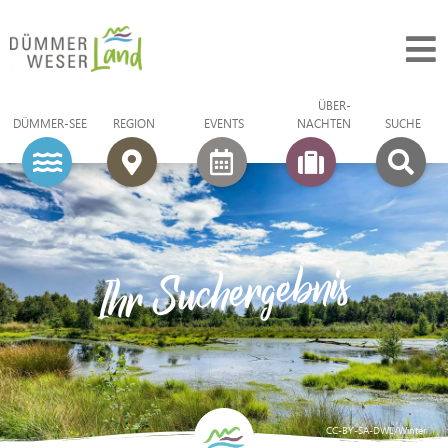
ÜBER­
DÜMMER-SEE
REGION
EVENTS
NACHTEN
SUCHE
Ihr Suchergebnis
CC-BY-SA-DWL/Winter