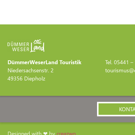
DümmerWeserLand Touristik
Tel. 05441 –
Niedersachsenstr. 2
tourismus@d
49356 Diepholz
KONT
Designed with ❤ by
creazwo