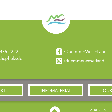
 976 2222
/DuemmerWeserLand
iepholz.de
/duemmerweserland
AKT
INFOMATERIAL
TOUR
IMPRESSUM