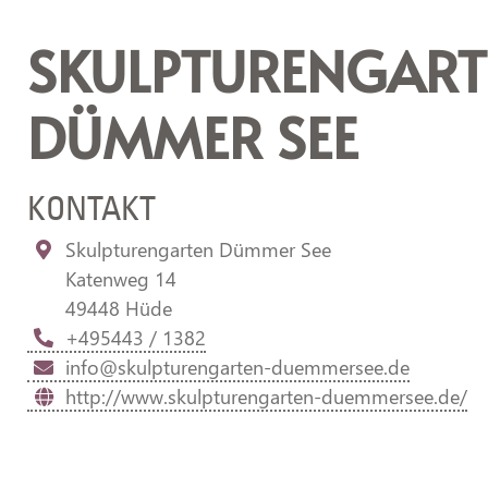
SKULPTURENGART
DÜMMER SEE
KONTAKT
Skulpturengarten Dümmer See
Katenweg 14
49448 Hüde
+495443 / 1382
info@skulpturengarten-duemmersee.de
http://www.skulpturengarten-duemmersee.de/