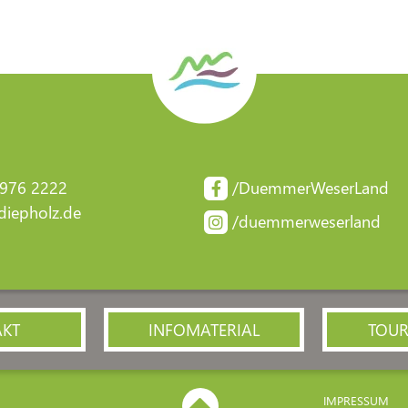
 976 2222
/DuemmerWeserLand
iepholz.de
/duemmerweserland
AKT
INFOMATERIAL
TOUR
IMPRESSUM