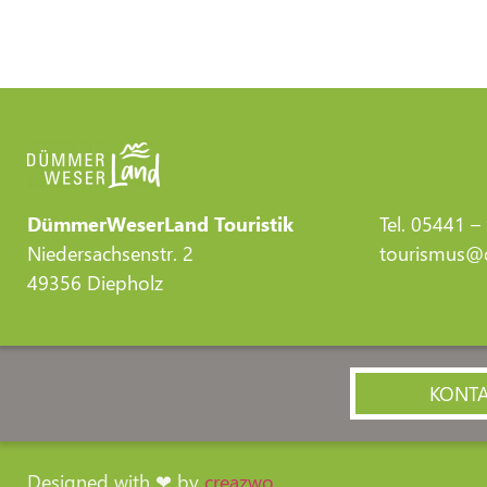
DümmerWeserLand Touristik
Tel. 05441 –
Niedersachsenstr. 2
tourismus@d
49356 Diepholz
KONT
Designed with ❤ by
creazwo