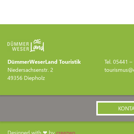
DümmerWeserLand Touristik
Tel. 05441 –
Niedersachsenstr. 2
tourismus@d
49356 Diepholz
KONT
Designed with ❤ by
creazwo