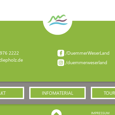
 976 2222
/DuemmerWeserLand
iepholz.de
/duemmerweserland
AKT
INFOMATERIAL
TOUR
IMPRESSUM