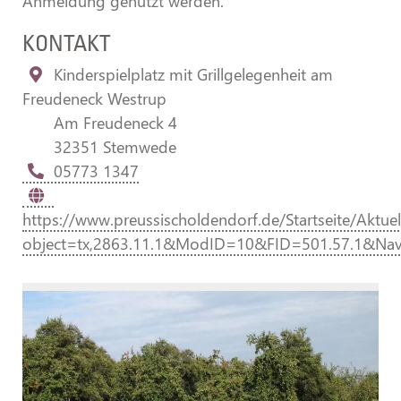
Anmeldung genutzt werden.
KONTAKT
Kinderspielplatz mit Grillgelegenheit am
Freudeneck Westrup
Am Freudeneck 4
32351 Stemwede
05773 1347
https://www.preussischoldendorf.de/Startseite/Aktu
object=tx,2863.11.1&ModID=10&FID=501.57.1&Na