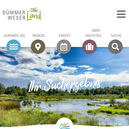
ÜBER­
DÜMMER-SEE
REGION
EVENTS
NACHTEN
SUCHE
Ihr Suchergebnis
CC-BY-SA-DWL/Winter