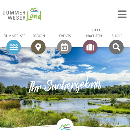
ÜBER­
DÜMMER-SEE
REGION
EVENTS
NACHTEN
SUCHE
Ihr Suchergebnis
CC-BY-SA-DWL/Winter