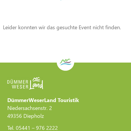
Veranstaltung
DWL/Gemeinde Stemwede
Leider konnten wir das gesuchte Event nicht finden.
DümmerWeserLand Touristik
Niedersachsenstr. 2
49356 Diepholz
Tel. 05441 – 976 2222