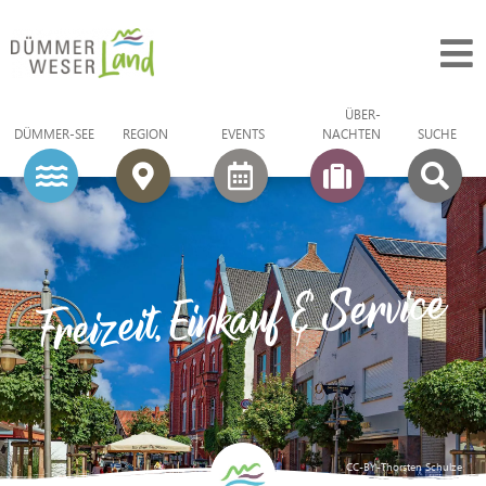
ÜBER­
DÜMMER-SEE
REGION
EVENTS
NACHTEN
SUCHE
Freizeit, Einkauf & Service
CC-BY-Thorsten Schulze