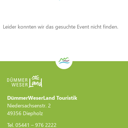
Veranstaltung
Veranstaltung
Veranstaltung
Veranstaltung
Veranstaltung
Veranstaltung
DWL/Gemeinde Stemwede
DWL/Gemeinde Stemwede
DWL/Gemeinde Stemwede
CC-BY-Torsten Krüger
CC-BY-Torsten Krüger
CC-BY-Torsten Krüger
Leider konnten wir das gesuchte Event nicht finden.
DümmerWeserLand Touristik
Niedersachsenstr. 2
49356 Diepholz
Tel. 05441 – 976 2222