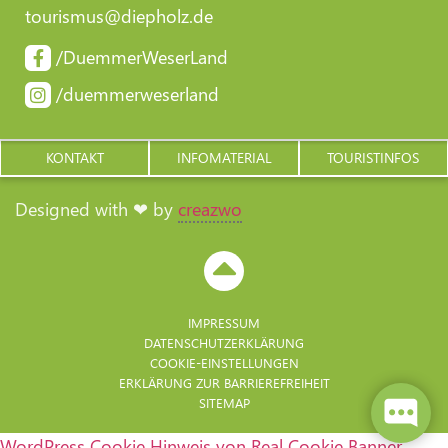
tourismus@diepholz.de
/DuemmerWeserLand
/duemmerweserland
KONTAKT
INFOMATERIAL
TOURISTINFOS
Designed with ❤ by
creazwo
IMPRESSUM
DATENSCHUTZERKLÄRUNG
COOKIE-EINSTELLUNGEN
ERKLÄRUNG ZUR BARRIERE­FREIHEIT
SITEMAP
WordPress Cookie Hinweis von Real Cookie Banner