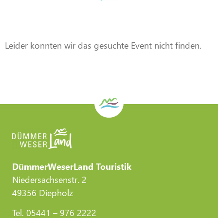
Veranstaltung
Veranstaltung
Veranstaltung
Veranstaltung
Veranstaltung
Veranstaltung
DWL/Gemeinde Stemwede
DWL/Gemeinde Stemwede
DWL/Gemeinde Stemwede
CC-BY-Torsten Krüger
CC-BY-Torsten Krüger
CC-BY-Torsten Krüger
Leider konnten wir das gesuchte Event nicht finden.
DümmerWeserLand Touristik
Niedersachsenstr. 2
49356 Diepholz
Tel. 05441 – 976 2222