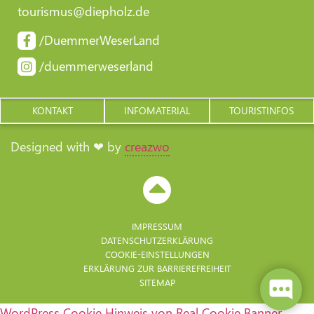
tourismus@diepholz.de
/DuemmerWeserLand
/duemmerweserland
KONTAKT
INFOMATERIAL
TOURISTINFOS
Designed with ❤ by
creazwo
IMPRESSUM
DATENSCHUTZERKLÄRUNG
COOKIE-EINSTELLUNGEN
ERKLÄRUNG ZUR BARRIERE­FREIHEIT
SITEMAP
WordPress Cookie Hinweis von Real Cookie Banner