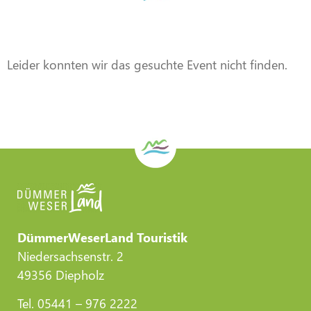
Veranstaltung
Veranstaltung
Veranstaltung
Veranstaltung
Veranstaltung
Veranstaltung
DWL/Gemeinde Stemwede
DWL/Gemeinde Stemwede
DWL/Gemeinde Stemwede
CC-BY-Torsten Krüger
CC-BY-Torsten Krüger
CC-BY-Torsten Krüger
Leider konnten wir das gesuchte Event nicht finden.
DümmerWeserLand Touristik
Niedersachsenstr. 2
49356 Diepholz
Tel. 05441 – 976 2222