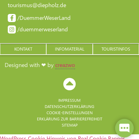
tourismus@diepholz.de
/DuemmerWeserLand
/duemmerweserland
KONTAKT
INFOMATERIAL
TOURISTINFOS
Designed with ❤ by
creazwo
IMPRESSUM
DATENSCHUTZERKLÄRUNG
COOKIE-EINSTELLUNGEN
ERKLÄRUNG ZUR BARRIERE­FREIHEIT
SITEMAP
WordPress Cookie Hinweis von Real Cookie Banner