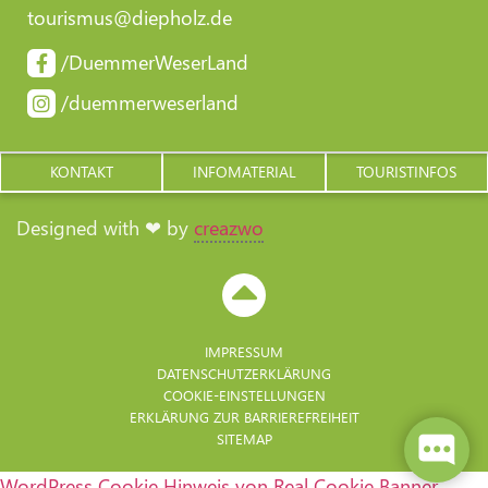
tourismus@diepholz.de
/DuemmerWeserLand
/duemmerweserland
KONTAKT
INFOMATERIAL
TOURISTINFOS
Designed with ❤ by
creazwo
IMPRESSUM
DATENSCHUTZERKLÄRUNG
COOKIE-EINSTELLUNGEN
ERKLÄRUNG ZUR BARRIERE­FREIHEIT
SITEMAP
WordPress Cookie Hinweis von Real Cookie Banner