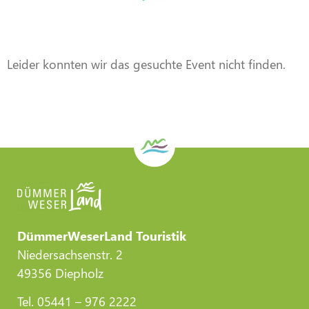
Veranstaltung
Veranstaltung
Veranstaltung
Veranstaltung
Veranstaltung
Veranstaltung
DWL/Gemeinde Stemwede
DWL/Gemeinde Stemwede
DWL/Gemeinde Stemwede
CC-BY-Torsten Krüger
CC-BY-Torsten Krüger
CC-BY-Torsten Krüger
Leider konnten wir das gesuchte Event nicht finden.
DümmerWeserLand Touristik
Niedersachsenstr. 2
49356 Diepholz
Tel. 05441 – 976 2222