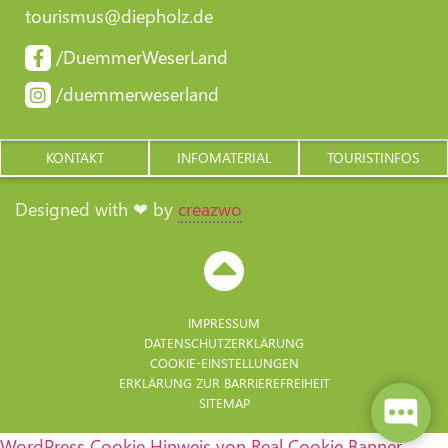
tourismus@diepholz.de
/DuemmerWeserLand
/duemmerweserland
KONTAKT
INFOMATERIAL
TOURISTINFOS
Designed with ❤ by
creazwo
IMPRESSUM
DATENSCHUTZERKLÄRUNG
COOKIE-EINSTELLUNGEN
ERKLÄRUNG ZUR BARRIERE­FREIHEIT
SITEMAP
WordPress Cookie Hinweis von Real Cookie Banner