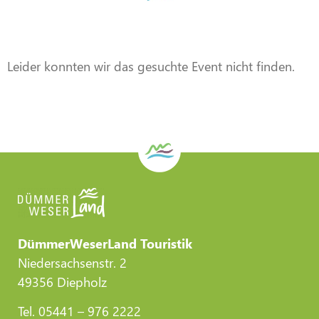
Veranstaltung
Veranstaltung
Veranstaltung
Veranstaltung
Veranstaltung
Veranstaltung
DWL/Gemeinde Stemwede
DWL/Gemeinde Stemwede
DWL/Gemeinde Stemwede
CC-BY-Torsten Krüger
CC-BY-Torsten Krüger
CC-BY-Torsten Krüger
Leider konnten wir das gesuchte Event nicht finden.
DümmerWeserLand Touristik
Niedersachsenstr. 2
49356 Diepholz
Tel. 05441 – 976 2222