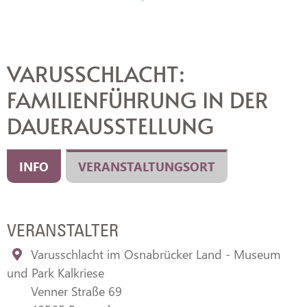
Veranstaltung
Veranstaltung
Veranstaltung
Veranstaltung
Veranstaltung
Veranstaltung
DWL/Gemeinde Stemwede
DWL/Gemeinde Stemwede
DWL/Gemeinde Stemwede
CC-BY-Torsten Krüger
CC-BY-Torsten Krüger
CC-BY-Torsten Krüger
VARUSSCHLACHT:
FAMILIENFÜHRUNG IN DER
DAUERAUSSTELLUNG
INFO
VERANSTALTUNGSORT
VERANSTALTER
Varusschlacht im Osnabrücker Land - Museum
und Park Kalkriese
Venner Straße 69